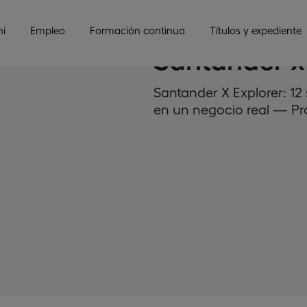
i
Empleo
Formación continua
Títulos y expediente
Santander x
Santander X Explorer: 1
en un negocio real — Pr