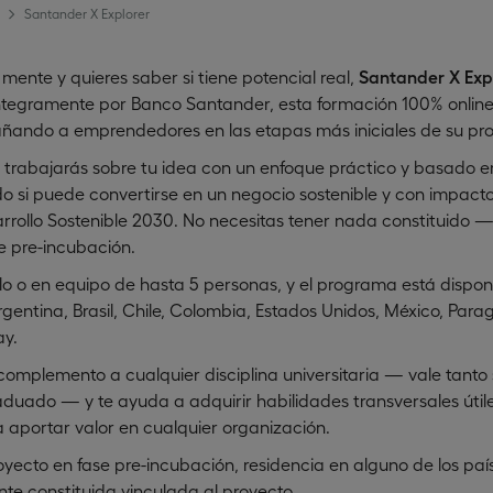
Santander X Explorer
 mente y quieres saber si tiene potencial real,
Santander X Exp
íntegramente por Banco Santander, esta formación 100% online 
ndo a emprendedores en las etapas más iniciales de su pro
, trabajarás sobre tu idea con un enfoque práctico y basado e
 si puede convertirse en un negocio sostenible y con impacto
arrollo Sostenible 2030. No necesitas tener nada constituido 
se pre-incubación.
lo o en equipo de hasta 5 personas, y el programa está disponi
entina, Brasil, Chile, Colombia, Estados Unidos, México, Parag
ay.
mplemento a cualquier disciplina universitaria — vale tanto 
aduado — y te ayuda a adquirir habilidades transversales útil
 aportar valor en cualquier organización.
yecto en fase pre-incubación, residencia en alguno de los paí
te constituida vinculada al proyecto.