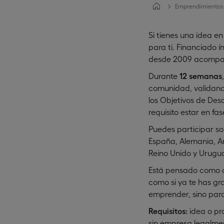
Emprendimientos
Si tienes una idea en
para ti. Financiado 
desde 2009 acompaña
Durante
12 semanas
comunidad, validando
los Objetivos de Des
requisito estar en fa
Puedes participar so
España, Alemania, Arg
Reino Unido y Urugu
Está pensado como co
como si ya te has gr
emprender, sino para
Requisitos:
idea o pro
sin empresa legalmen