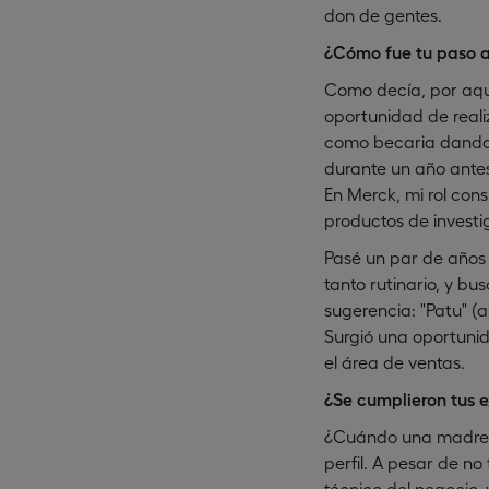
don de gentes.
¿Cómo fue tu paso a
Como decía, por aque
oportunidad de real
como becaria dando 
durante un año ante
En Merck, mi rol cons
productos de investi
Pasé un par de años
tanto rutinario, y b
sugerencia: "Patu" (a
Surgió una oportuni
el área de ventas.
¿Se cumplieron tus 
¿Cuándo una madre n
perfil. A pesar de n
técnico del negocio, 