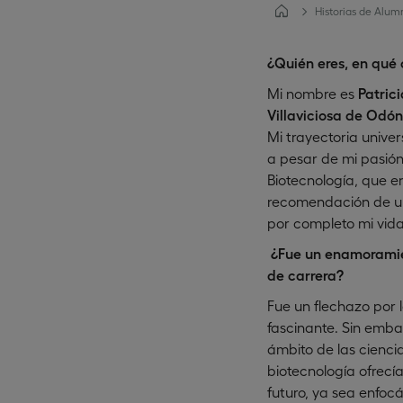
Historias de Alum
¿Quién eres, en qué 
Mi nombre es
Patric
Villaviciosa de Odón
Mi trayectoria unive
a pesar de mi pasión
Biotecnología, que e
recomendación de un
por completo mi vida
¿Fue un enamoramie
de carrera?
Fue un flechazo por l
fascinante. Sin emba
ámbito de las cienci
biotecnología ofrecí
futuro, ya sea enfoc