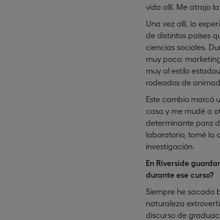
vida allí. Me atrajo
Una vez allí, la exp
de distintos países 
ciencias sociales. D
muy poco: marketing,
muy al estilo estad
rodeados de animador
Este cambio marcó un
casa y me mudé a otr
determinante para def
laboratorio, tomé la 
investigación.
En Riverside guardan
durante ese curso?
Siempre he sacado bu
naturaleza extrovert
discurso de graduaci