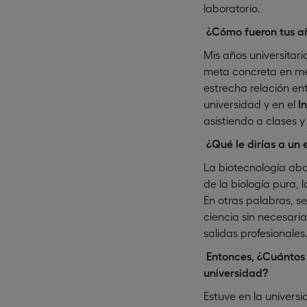
laboratorio.
¿Cómo fueron tus añ
Mis años universitar
meta concreta en me
estrecha relación ent
universidad y en el
I
asistiendo a clases 
¿Qué le dirías a un 
La biotecnología ab
de la biología pura,
En otras palabras, se
ciencia sin necesari
salidas profesionales
Entonces, ¿Cuántos 
universidad?
Estuve en la univers