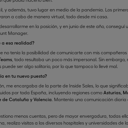
fícil, y además, tuvo lugar en medio de la pandemia. Los prime
levaron a cabo de manera virtual, todo desde mi casa.
 desarrollarme en la posición, y en junio de este año, consegu
ount Manager.
 a esa realidad?
e no tenía la posibilidad de comunicarte con mis compañeros 
 Teams
, todo resultaba un poco más impersonal. Sin embargo, m
s puede ser algo solitario, por lo que tampoco lo llevé mal.
ía en tu nuevo puesto?
n, me encargaba de la parte de Inside Sales, lo que significa
ibuidos por toda España, incluyendo regiones como
Asturias, Mu
e de Cataluña y Valencia
. Mantenía una comunicación diaria 
estiono menos cuentas, pero de mayor envergadura, todas ella
, realizo visitas a los diversos hospitales y universidades de l