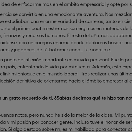
 la idea de enfocarme más en el ámbito empresarial y opté por 
eriencia se convirtió en una emocionante aventura. Nos mezcl
que estudiaban una enorme variedad de carreras, tanto en ci
urante el primer cuatrimestre, nos sumergimos en materias de 
 finanzas y recursos humanos. El resto del año, nos adaptamos
ounidense, con un campus enorme donde debíamos buscar nues
as y jugadores de fútbol americano… fue increíble.
 punto de inflexión importante en mi vida personal. Fue la pr
o país, enfrentando la vida por mi cuenta. Además, esta expe
inir mi enfoque en el mundo laboral. Tras realizar unas última
decisión definitiva de orientarme hacia el ámbito empresarial e
 un grato recuerdo de ti, ¿Sabías decirnos qué te hizo tan no
enas notas, pero nunca he sido la mejor de la clase. Mi punto
ida y mi pasión por conocer gente. Incluso tuve el honor de ser
ón. Si algo destaco sobre mí, es mi habilidad para conectar c