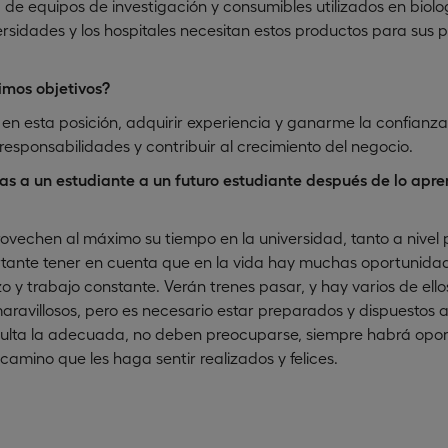
 de equipos de investigación y consumibles utilizados en biolo
ersidades y los hospitales necesitan estos productos para sus 
imos objetivos?
 en esta posición, adquirir experiencia y ganarme la confianza 
responsabilidades y contribuir al crecimiento del negocio.
as a un estudiante a un futuro estudiante después de lo apre
vechen al máximo su tiempo en la universidad, tanto a nivel
tante tener en cuenta que en la vida hay muchas oportunidad
zo y trabajo constante. Verán trenes pasar, y hay varios de el
maravillosos, pero es necesario estar preparados y dispuestos a s
resulta la adecuada, no deben preocuparse, siempre habrá op
n camino que les haga sentir realizados y felices.