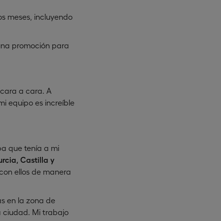
ros meses, incluyendo
í una promoción para
cara a cara. A
i equipo es increíble
ba que tenía a mi
rcia, Castilla y
con ellos de manera
s en la zona de
a ciudad. Mi trabajo