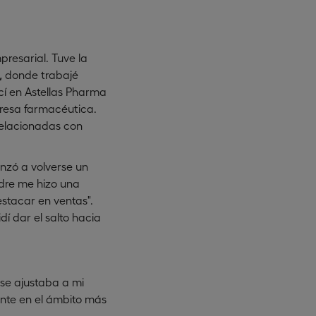
resarial. Tuve la
,
donde trabajé
í en Astellas Pharma
resa farmacéutica.
 relacionadas con
enzó a volverse un
adre me hizo una
estacar en ventas".
í dar el salto hacia
se ajustaba a mi
ente en el ámbito más