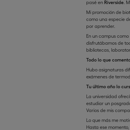
pasé en
Riverside
. 
Mi promoción de biot
como una especie de
por aprender.
En un campus como el
disfrutábamos de to
bibliotecas, laborat
Todo lo que comenta
Hubo asignaturas difí
exámenes de termodin
Tu último año lo cur
La universidad ofrecí
estudiar un posgrado
Varios de mis compa
Lo que más me motivó
Hasta ese momento, h