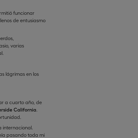
mitió funcionar
llenos de entusiasmo
uerdos,
sio, varias
l.
as lágrimas en los
gar a cuarto año, de
erside California
.
rtunidad.
 internacional.
veía pasando toda mi