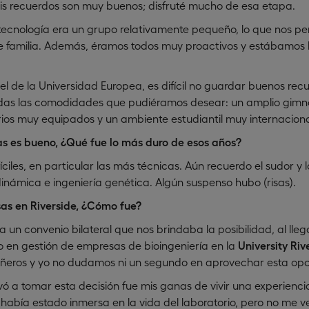
Mis recuerdos son muy buenos; disfruté mucho de esa etapa.
ecnología era un grupo relativamente pequeño, lo que nos per
 familia. Además, éramos todos muy proactivos y estábamos 
 de la Universidad Europea, es difícil no guardar buenos rec
das las comodidades que pudiéramos desear: un amplio gimna
orios muy equipados y un ambiente estudiantil muy internaciona
s es bueno, ¿Qué fue lo más duro de esos años?
ciles, en particular las más técnicas. Aún recuerdo el sudor y l
ámica e ingeniería genética. Algún suspenso hubo (risas).
sas en Riverside, ¿Cómo fue?
a un convenio bilateral que nos brindaba la posibilidad, al lle
 en gestión de empresas de bioingeniería en la
University Riv
ñeros y yo no dudamos ni un segundo en aprovechar esta opo
 a tomar esta decisión fue mis ganas de vivir una experiencia
abía estado inmersa en la vida del laboratorio, pero no me 