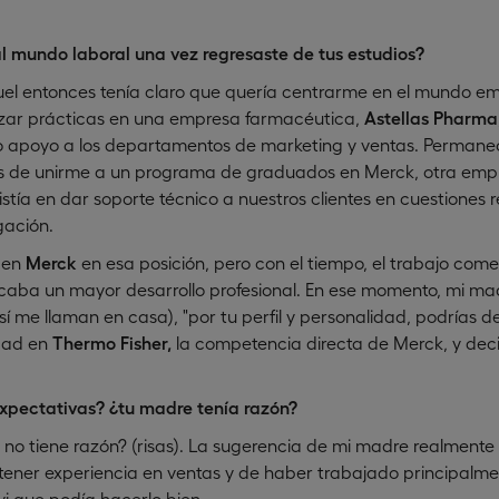
l mundo laboral una vez regresaste de tus estudios?
l entonces tenía claro que quería centrarme en el mundo emp
izar prácticas en una empresa farmacéutica,
Astellas Pharma
apoyo a los departamentos de marketing y ventas. Permanec
s de unirme a un programa de graduados en Merck, otra emp
istía en dar soporte técnico a nuestros clientes en cuestiones
gación.
 en
Merck
en esa posición, pero con el tiempo, el trabajo com
uscaba un mayor desarrollo profesional. En ese momento, mi m
sí me llaman en casa), "por tu perfil y personalidad, podrías d
dad en
Thermo Fisher,
la competencia directa de Merck, y decid
expectativas? ¿tu madre tenía razón?
o tiene razón? (risas). La sugerencia de mi madre realmente 
o tener experiencia en ventas y de haber trabajado principalm
vi que podía hacerlo bien.