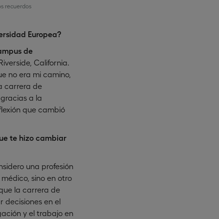
os recuerdos
versidad Europea?
ampus de
verside, California.
ue no era mi camino,
a carrera de
gracias a la
flexión que cambió
ue te hizo cambiar
onsidero una profesión
médico, sino en otro
que la carrera de
 decisiones en el
ación y el trabajo en