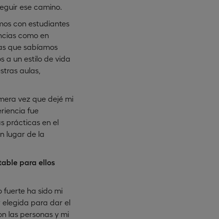
seguir ese camino.
amos con estudiantes
encias como en
las que sabíamos
 a un estilo de vida
tras aulas,
imera vez que dejé mi
riencia fue
s prácticas en el
n lugar de la
table para ellos
 fuerte ha sido mi
 elegida para dar el
on las personas y mi