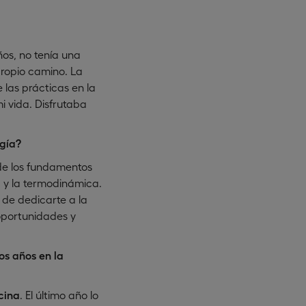
ños, no tenía una
ropio camino. La
 las prácticas en la
i vida. Disfrutaba
ogía?
de los fundamentos
a y la termodinámica.
d de dedicarte a la
oportunidades y
os años en la
cina
. El último año lo