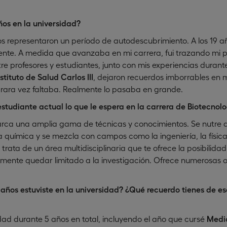
os en la universidad?
ios representaron un período de autodescubrimiento. A los 19 a
nte. A medida que avanzaba en mi carrera, fui trazando mi p
re profesores y estudiantes, junto con mis experiencias durante
nstituto de Salud Carlos III
, dejaron recuerdos imborrables en m
y rara vez faltaba. Realmente lo pasaba en grande.
estudiante actual lo que le espera en la carrera de Biotecnol
arca una amplia gama de técnicas y conocimientos. Se nutre 
 la química y se mezcla con campos como la ingeniería, la físic
 trata de un área multidisciplinaria que te ofrece la posibilida
amente quedar limitado a la investigación. Ofrece numerosas 
.
años estuviste en la universidad? ¿Qué recuerdo tienes de es
idad durante 5 años en total, incluyendo el año que cursé
Medi