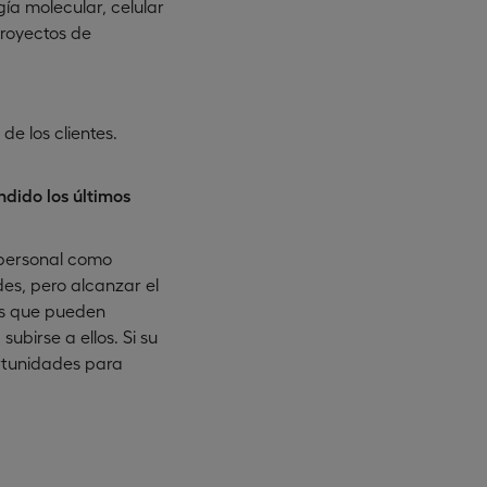
gía molecular, celular
proyectos de
de los clientes.
ndido los últimos
 personal como
es, pero alcanzar el
los que pueden
ubirse a ellos. Si su
ortunidades para